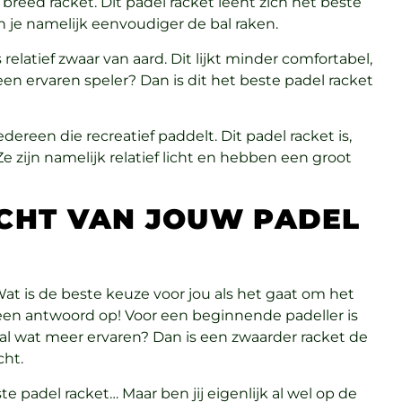
 breed racket. Dit padel racket leent zich het beste
 je namelijk eenvoudiger de bal raken.
 relatief zwaar van aard. Dit lijkt minder comfortabel,
 een ervaren speler? Dan is dit het beste padel racket
dereen die recreatief paddelt. Dit padel racket is,
 zijn namelijk relatief licht en hebben een groot
CHT VAN JOUW PADEL
Wat is de beste keuze voor jou als het gaat om het
een antwoord op! Voor een beginnende padeller is
 al wat meer ervaren? Dan is een zwaarder racket de
cht.
te padel racket… Maar ben jij eigenlijk al wel op de