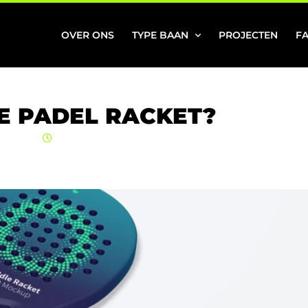
OVER ONS
TYPE BAAN
PROJECTEN
F
TE PADEL RACKET?
R 2023
14:16